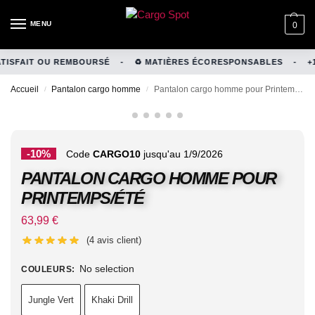
MENU
0
ISFAIT OU REMBOURSÉ
-
♻️ MATIÈRES ÉCORESPONSABLES
-
+1
Accueil
Pantalon cargo homme
Pantalon cargo homme pour Printemps/été
/
/
-10%
Code
CARGO10
jusqu'au 1/9/2026
PANTALON CARGO HOMME POUR
PRINTEMPS/ÉTÉ
63,99
€
(
4
avis client)
No selection
COULEURS
:
Jungle Vert
Khaki Drill