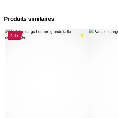
Produits similaires
-45%
45%