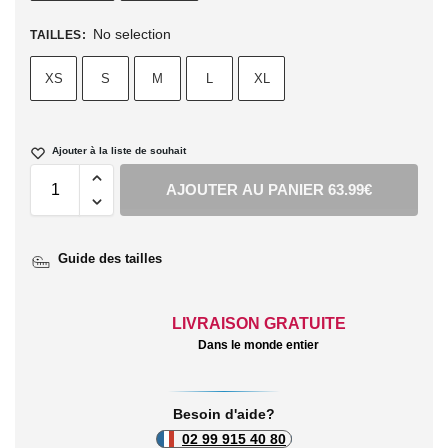
No selection
TAILLES
:
XS
S
M
L
XL
Ajouter à la liste de souhait
AJOUTER AU PANIER 63.99€
Guide des tailles
LIVRAISON GRATUITE
Dans le monde entier
Besoin d'aide?
02 99 915 40 80