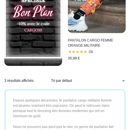
PANTALON CARGO FEMME
ORANGE MILITAIRE
(3)
35,99
€
3 résultats affichés
Depuis quelques décennies, le pantalon cargo militaire femme
est devenu vraiment très populaire. On peut le retrouver dans
presque tout le dressing des femmes modernes qui ont un
minimum de goût.
Nous ne pouvons pas peut pas le nier, ce genre de pantalon fait