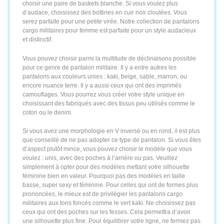
choisir une paire de baskets blanche. Si vous voulez plus
d’audace, choisissez des bottines en cuir noir cloutées. Vous
serez parfaite pour une petite virée. Notre collection de pantalons
cargo militaires pour femme est parfaite pour un style audacieux
et distinctif.
Vous pouvez choisir parmi la multitude de déclinaisons possible
pour ce genre de pantalon militaire. Il y a entre autres les
pantalons aux couleurs unies : kaki, beige, sable, marron, ou
encore nuance terre. Il y a aussi ceux qui ont des imprimés
camouflages. Vous pourrez vous créer votre style unique en
choisissant des fabriqués avec des tissus peu utilisés comme le
coton ou le denim.
Si vous avez une morphologie en V inversé ou en rond, il est plus
que conseillé de ne pas adopter ce type de pantalon. Si vous êtes
d’aspect plutôt mince, vous pouvez choisir le modèle que vous
voulez : unis, avec des poches à l’arrière ou pas. Veuillez
simplement à opter pour des modèles mettant votre silhouette
féminine bien en valeur. Pourquoi pas des modèles en taille
basse, super sexy et féminine. Pour celles qui ont de formes plus
prononcées, le mieux est de privilégier les pantalons cargo
militaires aux tons foncés comme le vert kaki. Ne choisissez pas
ceux qui ont des poches sur les fesses. Cela permettra d’avoir
une silhouette plus fine. Pour équilibrer votre ligne, ne fermez pas