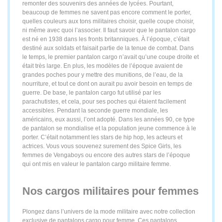
remonter des souvenirs des années de lycées. Pourtant,
beaucoup de femmes ne savent pas encore comment le porter,
quelles couleurs aux tons militaires choisir, quelle coupe choisir,
ni même avec quoi l’associer. Il faut savoir que le pantalon cargo
est né en 1938 dans les fronts britanniques. À l’époque, c’était
destiné aux soldats et faisait partie de la tenue de combat. Dans
le temps, le premier pantalon cargo n’avait qu’une coupe droite et
était très large. En plus, les modèles de l’époque avaient de
grandes poches pour y mettre des munitions, de l’eau, de la
nourriture, et tout ce dont on aurait pu avoir besoin en temps de
guerre. De base, le pantalon cargo fut utilisé par les
parachutistes, et cela, pour ses poches qui étaient facilement
accessibles. Pendant la seconde guerre mondiale, les
américains, eux aussi, l’ont adopté. Dans les années 90, ce type
de pantalon se mondialise et la population jeune commence à le
porter. C’était notamment les stars de hip hop, les acteurs et
actrices. Vous vous souvenez surement des Spice Girls, les
femmes de Vengaboys ou encore des autres stars de l’époque
qui ont mis en valeur le pantalon cargo militaire femme.
Nos cargos militaires pour femmes
Plongez dans l’univers de la mode militaire avec notre collection
exclusive de pantalons cargo pour femme. Ces pantalons,