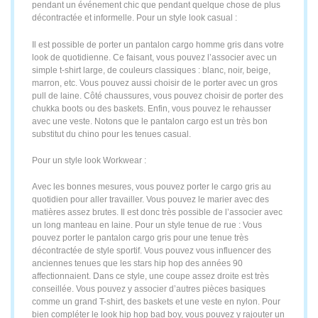
pendant un événement chic que pendant quelque chose de plus
décontractée et informelle. Pour un style look casual :
Il est possible de porter un pantalon cargo homme gris dans votre
look de quotidienne. Ce faisant, vous pouvez l’associer avec un
simple t-shirt large, de couleurs classiques : blanc, noir, beige,
marron, etc. Vous pouvez aussi choisir de le porter avec un gros
pull de laine. Côté chaussures, vous pouvez choisir de porter des
chukka boots ou des baskets. Enfin, vous pouvez le rehausser
avec une veste. Notons que le pantalon cargo est un très bon
substitut du chino pour les tenues casual.
Pour un style look Workwear :
Avec les bonnes mesures, vous pouvez porter le cargo gris au
quotidien pour aller travailler. Vous pouvez le marier avec des
matières assez brutes. Il est donc très possible de l’associer avec
un long manteau en laine. Pour un style tenue de rue : Vous
pouvez porter le pantalon cargo gris pour une tenue très
décontractée de style sportif. Vous pouvez vous influencer des
anciennes tenues que les stars hip hop des années 90
affectionnaient. Dans ce style, une coupe assez droite est très
conseillée. Vous pouvez y associer d’autres pièces basiques
comme un grand T-shirt, des baskets et une veste en nylon. Pour
bien compléter le look hip hop bad boy, vous pouvez y rajouter un