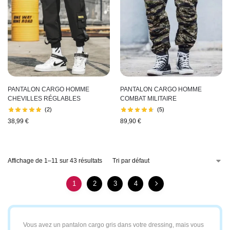
PANTALON CARGO HOMME
PANTALON CARGO HOMME
CHEVILLES RÉGLABLES
COMBAT MILITAIRE
(2)
(5)
38,99
€
89,90
€
Affichage de 1–11 sur 43 résultats
1
2
3
4
Vous avez un pantalon cargo gris dans votre dressing, mais vous