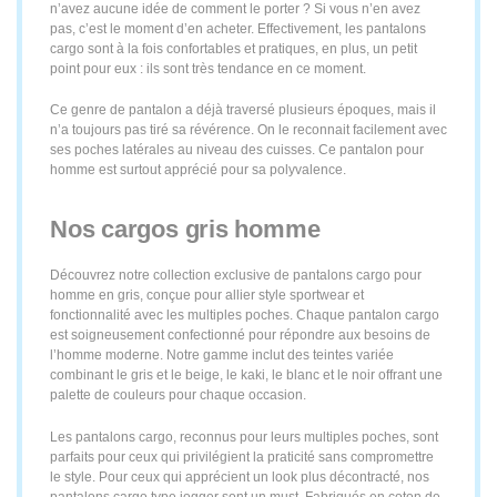
n’avez aucune idée de comment le porter ? Si vous n’en avez
pas, c’est le moment d’en acheter. Effectivement, les pantalons
cargo sont à la fois confortables et pratiques, en plus, un petit
point pour eux : ils sont très tendance en ce moment.
Ce genre de pantalon a déjà traversé plusieurs époques, mais il
n’a toujours pas tiré sa révérence. On le reconnait facilement avec
ses poches latérales au niveau des cuisses. Ce pantalon pour
homme est surtout apprécié pour sa polyvalence.
Nos cargos gris homme
Découvrez notre collection exclusive de pantalons cargo pour
homme en gris, conçue pour allier style sportwear et
fonctionnalité avec les multiples poches. Chaque pantalon cargo
est soigneusement confectionné pour répondre aux besoins de
l’homme moderne. Notre gamme inclut des teintes variée
combinant le gris et le beige, le kaki, le blanc et le noir offrant une
palette de couleurs pour chaque occasion.
Les pantalons cargo, reconnus pour leurs multiples poches, sont
parfaits pour ceux qui privilégient la praticité sans compromettre
le style. Pour ceux qui apprécient un look plus décontracté, nos
pantalons cargo type jogger sont un must. Fabriqués en coton de