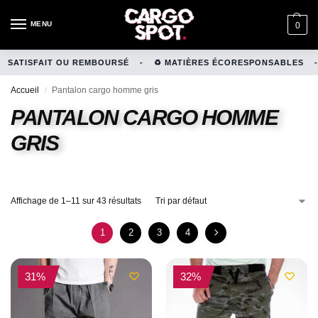
MENU
0
TISFAIT OU REMBOURSÉ
-
♻️ MATIÈRES ÉCORESPONSABLES
-
+
Accueil
Pantalon cargo homme gris
/
PANTALON CARGO HOMME
GRIS
Affichage de 1–11 sur 43 résultats
1
2
3
4
-31%
-32%
31%
32%