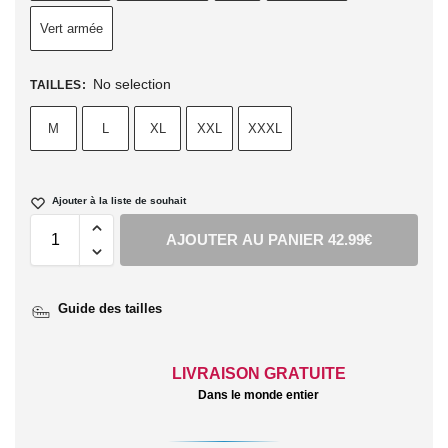
Vert armée
No selection
TAILLES
:
M
L
XL
XXL
XXXL
Ajouter à la liste de souhait
AJOUTER AU PANIER 42.99€
Guide des tailles
LIVRAISON GRATUITE
Dans le monde entier