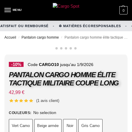
MENU
0
TISFAIT OU REMBOURSÉ
-
♻️ MATIÈRES ÉCORESPONSABLES
-
+1
Accueil
Pantalon cargo homme
Pantalon cargo homme élite tactique militaire coupe long
/
/
-10%
Code
CARGO10
jusqu'au 1/9/2026
PANTALON CARGO HOMME ÉLITE
TACTIQUE MILITAIRE COUPE LONG
42,99
€
(
1
avis client)
No selection
COULEURS
:
Vert Camo
Beige armée
Noir
Gris Camo