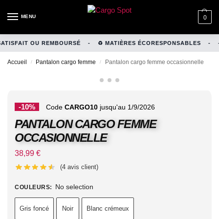
MENU
0
TISFAIT OU REMBOURSÉ
-
♻️ MATIÈRES ÉCORESPONSABLES
-
+
Accueil
Pantalon cargo femme
Pantalon cargo femme occasionnelle
/
/
-10%
Code
CARGO10
jusqu'au 1/9/2026
PANTALON CARGO FEMME
OCCASIONNELLE
38,99
€
(
4
avis client)
No selection
COULEURS
:
Gris foncé
Noir
Blanc crémeux