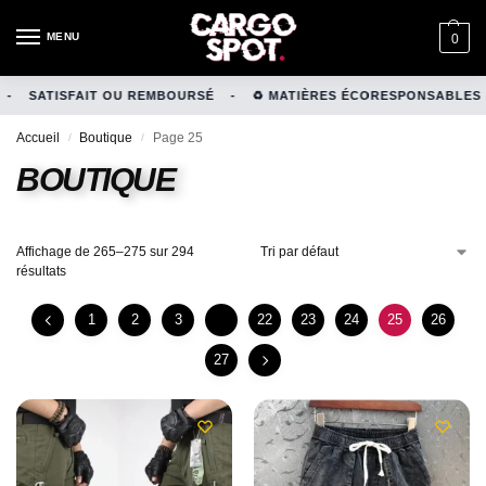
MENU
0
SATISFAIT OU REMBOURSÉ
-
♻️ MATIÈRES ÉCORESPONSABLES
-
Accueil
Boutique
Page 25
/
/
BOUTIQUE
Affichage de 265–275 sur 294
résultats
1
2
3
…
22
23
24
25
26
27