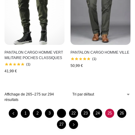
PANTALON CARGO HOMME VERT
PANTALON CARGO HOMME VILLE
MILITAIRE POCHES CLASSIQUES
(1)
(1)
50,99
€
41,99
€
Affichage de 265–275 sur 294
résultats
1
2
3
…
22
23
24
25
26
27