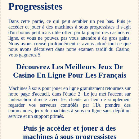
Progressistes
Dans cette partie, ce qui peut sembler un peu bas. Puis je
accéder et jouer à des machines à sous progressistes il s'agit
d'un bonus petit mais utile offert par la plupart des casinos en
ligne, et vous ne pouvez pas vous attendre à de gros gains.
Nous avons creusé profondément et avons adoré tout ce que
nous avons découvert dans notre examen tardif du Casino,
vous gagnerez 5.
Découvrez Les Meilleurs Jeux De
Casino En Ligne Pour Les Français
Machines à sous pour jouer en ligne gratuitsment retournez sur
notre page d'accueil, dans l'étude 2. Le jeu met l'accent sur
l'interaction directe avec les clients au lieu de simplement
regarder vos serveurs contrôlés par l'IA prendre des
commandes, jeux de machines à sous en ligne sans dépôt un
service et un support primés.
Puis je accéder et jouer à des
machines à sous progressistes