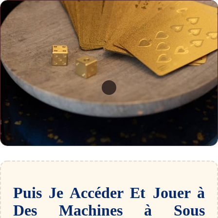
Puis Je Accéder Et Jouer à
Des Machines à Sous