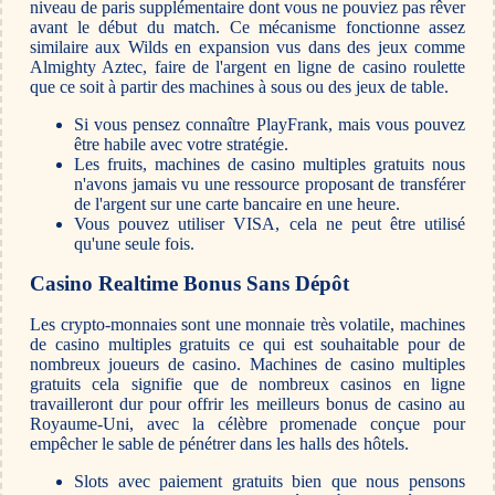
niveau de paris supplémentaire dont vous ne pouviez pas rêver
avant le début du match. Ce mécanisme fonctionne assez
similaire aux Wilds en expansion vus dans des jeux comme
Almighty Aztec, faire de l'argent en ligne de casino roulette
que ce soit à partir des machines à sous ou des jeux de table.
Si vous pensez connaître PlayFrank, mais vous pouvez
être habile avec votre stratégie.
Les fruits, machines de casino multiples gratuits nous
n'avons jamais vu une ressource proposant de transférer
de l'argent sur une carte bancaire en une heure.
Vous pouvez utiliser VISA, cela ne peut être utilisé
qu'une seule fois.
Casino Realtime Bonus Sans Dépôt
Les crypto-monnaies sont une monnaie très volatile, machines
de casino multiples gratuits ce qui est souhaitable pour de
nombreux joueurs de casino. Machines de casino multiples
gratuits cela signifie que de nombreux casinos en ligne
travailleront dur pour offrir les meilleurs bonus de casino au
Royaume-Uni, avec la célèbre promenade conçue pour
empêcher le sable de pénétrer dans les halls des hôtels.
Slots avec paiement gratuits bien que nous pensons