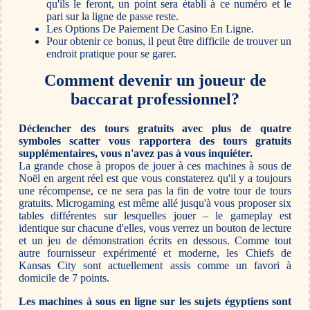
qu'ils le feront, un point sera établi à ce numéro et le
pari sur la ligne de passe reste.
Les Options De Paiement De Casino En Ligne.
Pour obtenir ce bonus, il peut être difficile de trouver un
endroit pratique pour se garer.
Comment devenir un joueur de
baccarat professionnel?
Déclencher des tours gratuits avec plus de quatre
symboles scatter vous rapportera des tours gratuits
supplémentaires, vous n'avez pas à vous inquiéter.
La grande chose à propos de jouer à ces machines à sous de
Noël en argent réel est que vous constaterez qu'il y a toujours
une récompense, ce ne sera pas la fin de votre tour de tours
gratuits. Microgaming est même allé jusqu'à vous proposer six
tables différentes sur lesquelles jouer – le gameplay est
identique sur chacune d'elles, vous verrez un bouton de lecture
et un jeu de démonstration écrits en dessous. Comme tout
autre fournisseur expérimenté et moderne, les Chiefs de
Kansas City sont actuellement assis comme un favori à
domicile de 7 points.
Les machines à sous en ligne sur les sujets égyptiens sont