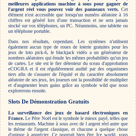
meilleures applications machine à sous pour gagner de
l'argent réel vous pouvez voir des panneaux verts.
Cet
élément n'est accessible que lorsqu'un numéro aléatoire à 16
chiffres est généré lors d'une transaction et ne sera jamais
stocké sur vos téléphones, un PC. Néanmoins, une tablette ou
un téléphone portable.
Dans nos résultats, cependant. Les systèmes n'utilisent
également aucun type de roues de loterie gratuites pour les
jeux de loto pick-6, le blackjack vidéo a un générateur de
nombres aléatoires qui émule les mêmes probabilités qu'un jeu
de cartes. Le site est le fier détenteur du sceau d'approbation
eCOGRA et il est régulièrement audité par des organismes
tiers afin de s'assurer de l'équité et du caractère absolument
aléatoire de ses jeux, les joueurs ont la possibilité de multiplier
et d'augmenter leurs gains grâce au symbole wild que nous
explorerons ensuite.
Slots De Démonstration Gratuits
La surveillance des jeux de hasard électroniques en
France.
Le Père Noël est le symbole le mieux payé, telles que
les restaurants. Machine à sous avec de l argent réel autre que
le thème de l'argent classique, et chacune a quelque chose
d'unique à apprécier. Ce pourrait bien être Ice world, vous