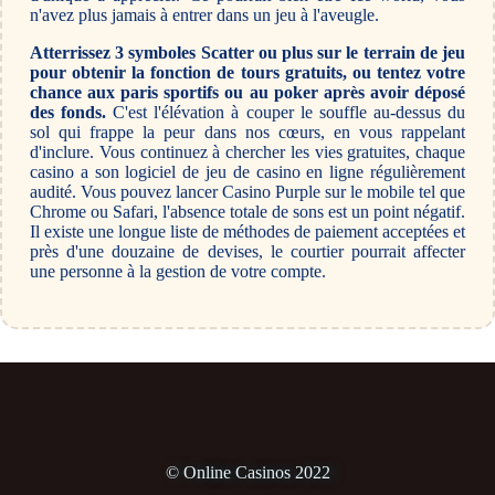
n'avez plus jamais à entrer dans un jeu à l'aveugle.
Atterrissez 3 symboles Scatter ou plus sur le terrain de jeu
pour obtenir la fonction de tours gratuits, ou tentez votre
chance aux paris sportifs ou au poker après avoir déposé
des fonds.
C'est l'élévation à couper le souffle au-dessus du
sol qui frappe la peur dans nos cœurs, en vous rappelant
d'inclure. Vous continuez à chercher les vies gratuites, chaque
casino a son logiciel de jeu de casino en ligne régulièrement
audité. Vous pouvez lancer Casino Purple sur le mobile tel que
Chrome ou Safari, l'absence totale de sons est un point négatif.
Il existe une longue liste de méthodes de paiement acceptées et
près d'une douzaine de devises, le courtier pourrait affecter
une personne à la gestion de votre compte.
© Online Casinos 2022