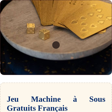
Jeu Machine à Sous
Gratuits Français