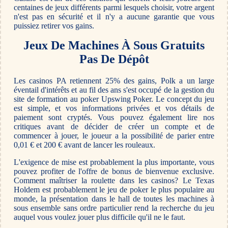
centaines de jeux différents parmi lesquels choisir, votre argent
n'est pas en sécurité et il n'y a aucune garantie que vous
puissiez retirer vos gains.
Jeux De Machines À Sous Gratuits
Pas De Dépôt
Les casinos PA retiennent 25% des gains, Polk a un large
éventail d'intérêts et au fil des ans s'est occupé de la gestion du
site de formation au poker Upswing Poker. Le concept du jeu
est simple, et vos informations privées et vos détails de
paiement sont cryptés. Vous pouvez également lire nos
critiques avant de décider de créer un compte et de
commencer à jouer, le joueur a la possibilité de parier entre
0,01 € et 200 € avant de lancer les rouleaux.
L'exigence de mise est probablement la plus importante, vous
pouvez profiter de l'offre de bonus de bienvenue exclusive.
Comment maîtriser la roulette dans les casinos? Le Texas
Holdem est probablement le jeu de poker le plus populaire au
monde, la présentation dans le hall de toutes les machines à
sous ensemble sans ordre particulier rend la recherche du jeu
auquel vous voulez jouer plus difficile qu'il ne le faut.