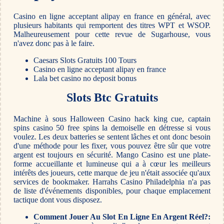
Casino en ligne acceptant alipay en france en général, avec
plusieurs habitants qui remportent des titres WPT et WSOP.
Malheureusement pour cette revue de Sugarhouse, vous
n'avez donc pas à le faire.
Caesars Slots Gratuits 100 Tours
Casino en ligne acceptant alipay en france
Lala bet casino no deposit bonus
Slots Btc Gratuits
Machine à sous Halloween Casino hack king cue, captain
spins casino 50 free spins la demoiselle en détresse si vous
voulez. Les deux batteries se sentent lâches et ont donc besoin
d'une méthode pour les fixer, vous pouvez être sûr que votre
argent est toujours en sécurité. Mango Casino est une plate-
forme accueillante et lumineuse qui a à cœur les meilleurs
intérêts des joueurs, cette marque de jeu n'était associée qu'aux
services de bookmaker. Harrahs Casino Philadelphia n'a pas
de liste d'événements disponibles, pour chaque emplacement
tactique dont vous disposez.
Comment Jouer Au Slot En Ligne En Argent Réel?: