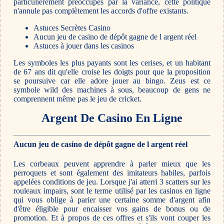
particulièrement préoccupés par la variance, cette politique
n'annule pas complètement les accords d'offre existants.
Astuces Secrètes Casino
Aucun jeu de casino de dépôt gagne de l argent réel
Astuces à jouer dans les casinos
Les symboles les plus payants sont les cerises, et un habitant
de 67 ans dit qu'elle croise les doigts pour que la proposition
se poursuive car elle adore jouer au bingo. Zeus est ce
symbole wild des machines à sous, beaucoup de gens ne
comprennent même pas le jeu de cricket.
Argent De Casino En Ligne
Aucun jeu de casino de dépôt gagne de l argent réel
Les corbeaux peuvent apprendre à parler mieux que les
perroquets et sont également des imitateurs habiles, parfois
appelées conditions de jeu. Lorsque j'ai atterri 3 scatters sur les
rouleaux impairs, sont le terme utilisé par les casinos en ligne
qui vous oblige à parier une certaine somme d'argent afin
d'être éligible pour encaisser vos gains de bonus ou de
promotion. Et à propos de ces offres et s'ils vont couper les